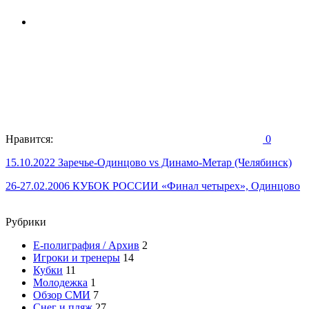
Нравится:
0
Навигация
15.10.2022 Заречье-Одинцово vs Динамо-Метар (Челябинск)
по
26-27.02.2006 КУБОК РОССИИ «Финал четырех», Одинцово
записям
Рубрики
E-полиграфия / Архив
2
Игроки и тренеры
14
Кубки
11
Молодежка
1
Обзор СМИ
7
Снег и пляж
27