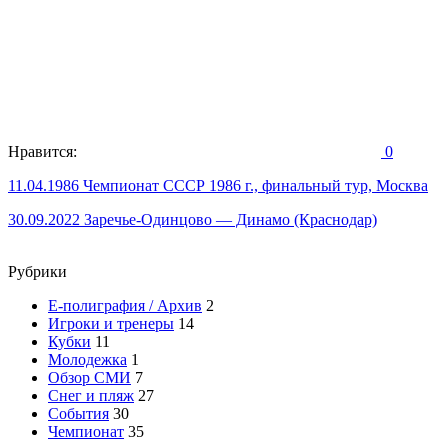
Нравится:
0
Навигация
11.04.1986 Чемпионат СССР 1986 г., финальный тур, Москва
по
30.09.2022 Заречье-Одинцово — Динамо (Краснодар)
записям
Рубрики
E-полиграфия / Архив
2
Игроки и тренеры
14
Кубки
11
Молодежка
1
Обзор СМИ
7
Снег и пляж
27
События
30
Чемпионат
35