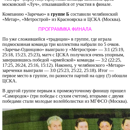
московский «Луч», отказавшийся от участия в финале.
Компанию «Заречью» в
группе Б
составили челябинский
«Метар», «Метрострой» из Красноярска и ЦСКА (Москва).
ПРОГРАММКА ФИНАЛА
По уже сложившейся «традиции» в группе, где играла
подмосковная команда три коллектива набрали по 5 очков.
«Заречье-Одинцово» выиграло у «Метростроя» — 3:1 (25:19,
25:18, 15:23, 25:23), матч с ЦСКА получился очень упорным,
завершившись победой «армейской» команды — 3:2 (22:25,
17:25, 26:24, 25:16, 15:12). Наконец, у челябинского «Метара»
зареченки выиграли — 3:0 (25:23, 25:22, 25:18). Итог —
первое место в группе, по разности партий на одну (!) обошли
ЦСКА.
В другой группе первым к промежуточному финишу пришел
«Самородок» (три победы с сухим счетом), вторыми с двумя
победами стали молодые волейболистки из МГФСО (Москва).