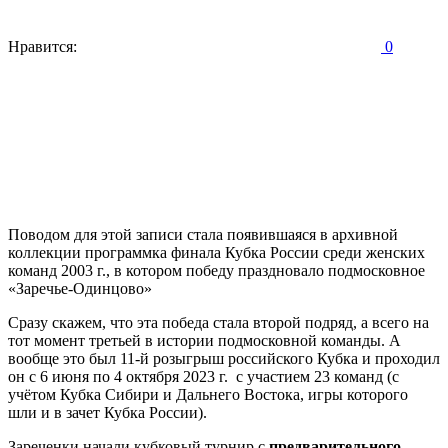
Нравится:
0
Поводом для этой записи стала появившаяся в архивной
коллекции программка финала Кубка России среди женских
команд 2003 г., в котором победу праздновало подмосковное
«Заречье-Одинцово»
Сразу скажем, что эта победа стала второй подряд, а всего на
тот момент третьей в истории подмосковной команды. А
вообще это был 11-й розыгрыш российского Кубка и проходил
он с 6 июня по 4 октября 2023 г. с участием 23 команд (с
учётом Кубка Сибири и Дальнего Востока, игры которого
шли и в зачет Кубка России).
Зареченки начали кубковый турнир с
предварительного