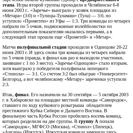
этапа
. Игры второй группы проходили в Челябинске 6-8
июня 2003 г.. «Заречье» выиграло у хозяек площадки из
«Метара» (3:0) и «Тулицы-Туламаш» (Тула) — 3:0, но
уступило «Прометею» из Уфы — 1:3. Три команды из четырех
набрали по 5 очков, подмосковные волейболистки по
дополнительным показателям оказались первыми, а в
следующий этап прошли еще «Прометей» и «Метар».
Матчи
полуфинальной стадии
проходили в Одинцове 20-22
июня 2003 г. И здесь снова три команды из четырех набрали
по 5 очков (правда, в финал как раз и выходили участники,
занявшие с 1 по 3 место). «Заречье-Одинцово» стало вторым,
хотя выиграло у победителя полуфинала липецкого
«Стинола» — 3:1. Со счетом 3:2 был обыгран «Университет»
Белгород, а вот челябинскому «Метару» зареченки уступили
2:3.
Итак,
финал
. Его назначили на 30 сентября — 5 октября 2003
г. в Хабаровске на площадке местной команды «Самородок»,
ставшего по ходу кубкового розыгрыша обладателем
престижного Кубка Сибири и Дальнего Востока. В
финальную часть Кубка России пробились восемь команд,
которых разделили на две группы. В
группу А
попали
«Самородок», МГФСО (Москва), «Стинол» (Липецк),
«Ангара» (Иркутск). Иркутская команда заменила здесь