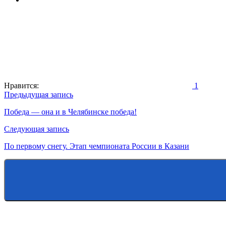
Нравится:
1
Навигация
Предыдущая запись
по
Победа — она и в Челябинске победа!
записям
Следующая запись
По первому снегу. Этап чемпионата России в Казани