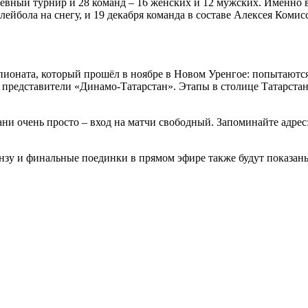
ный турнир и 28 команд – 16 женских и 12 мужских. Именно в 
ейбола на снегу, и 19 декабря команда в составе Алексея Коми
мпионата, который прошёл в ноябре в Новом Уренгое: попытают
в, представители «Динамо-Татарстан». Этапы в столице Татарст
ни очень просто – вход на матчи свободный. Запоминайте адрес
ронзу и финальные поединки в прямом эфире также будут показан