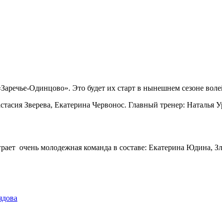
аречье-Одинцово». Это будет их старт в нынешнем сезоне волей
тасия Зверева, Екатерина Червонос. Главный тренер: Наталья У
грает очень молодежная команда в составе: Екатерина Юдина, З
ядова