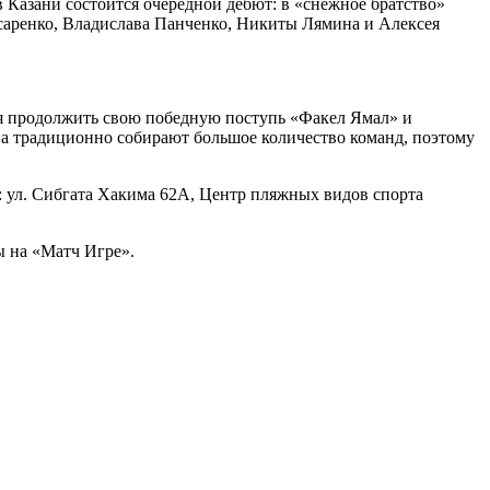
Казани состоится очередной дебют: в «снежное братство»
ссаренко, Владислава Панченко, Никиты Лямина и Алексея
ся продолжить свою победную поступь «Факел Ямал» и
ана традиционно собирают большое количество команд, поэтому
: ул. Сибгата Хакима 62А, Центр пляжных видов спорта
ы на «Матч Игре».