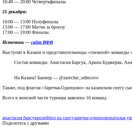
16:40 — 20:00 Четвертьфиналы
21 декабря:
10:00 — 13:00 Полуфиналы
15:00 — 17:00 Матчи за бронзу
17:00 — 19:00 Финалы.
Источник —
сайт ВФВ
Выступят в Казани и представительницы «снежной» команды «З
Состав команды: Анастасия Барсук, Арина Буджерак, Анас
На Казань! Баннер — @zarechie_odincovo
Также, под флагом «Заречья-Одинцово» на казанском снегу сы
Всего в женской части турнира заявлено 16 команд
анастасия барсук
волейбол на снегу
заречье-одинцово
наталья ур
Поделитесь с друзьями