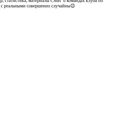
гр, статистика, материалы СМИ о командах клуба по
п. с реальными совершенно случайны😉