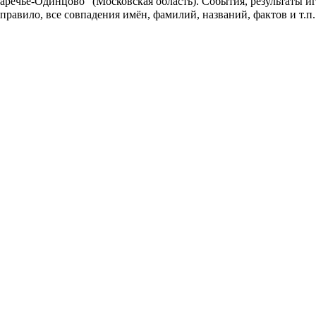
аречье-Одинцово" (Московская область). События, результаты и
 правило, все совпадения имён, фамилий, названий, фактов и т.