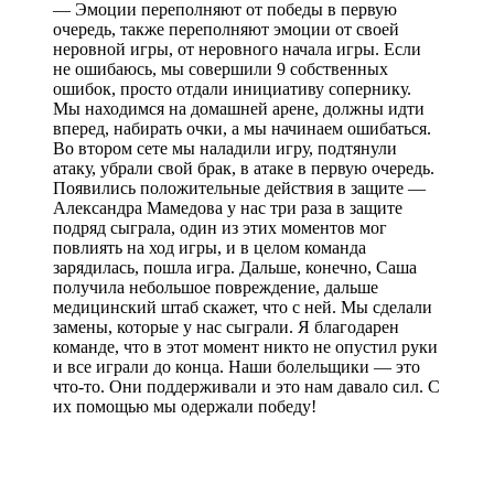
— Эмоции переполняют от победы в первую
очередь, также переполняют эмоции от своей
неровной игры, от неровного начала игры. Если
не ошибаюсь, мы совершили 9 собственных
ошибок, просто отдали инициативу сопернику.
Мы находимся на домашней арене, должны идти
вперед, набирать очки, а мы начинаем ошибаться.
Во втором сете мы наладили игру, подтянули
атаку, убрали свой брак, в атаке в первую очередь.
Появились положительные действия в защите —
Александра Мамедова у нас три раза в защите
подряд сыграла, один из этих моментов мог
повлиять на ход игры, и в целом команда
зарядилась, пошла игра. Дальше, конечно, Саша
получила небольшое повреждение, дальше
медицинский штаб скажет, что с ней. Мы сделали
замены, которые у нас сыграли. Я благодарен
команде, что в этот момент никто не опустил руки
и все играли до конца. Наши болельщики — это
что-то. Они поддерживали и это нам давало сил. С
их помощью мы одержали победу!