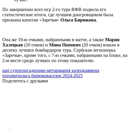
По завершении всех игр 2-го тура ВФВ подвела его
статистические итоги, где лучшим доигровщиком была
признана капитан «Заречья»
Ольга Бирюкова
.
Она же 19-ю очками, набранными в матче, а также
Мария
Халецкая
(20 очков) и
Мина Попович
(20 очков) вошли в
десятку лучших бомбардиров тура. Сербская легионерка
«Заречья», кроме того, с 7-ю очками, набранными на блоке, на
2-м месте среди лучших по этому показателю.
pari суперлига
динамо-метар
мария халецкая
мина
попович
ольга бирюкова
сезон 2024-2025
Поделитесь с друзьями