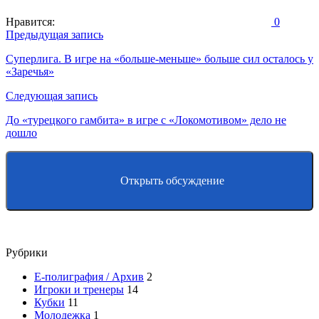
Нравится:
0
Навигация
Предыдущая запись
по
Суперлига. В игре на «больше-меньше» больше сил осталось у
«Заречья»
записям
Следующая запись
До «турецкого гамбита» в игре с «Локомотивом» дело не
дошло
Открыть обсуждение
Рубрики
E-полиграфия / Архив
2
Игроки и тренеры
14
Кубки
11
Молодежка
1