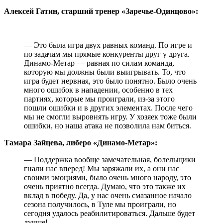
Алексей Гатин, старший тренер «Заречье-Одинцово»:
— Это была игра двух равных команд. По игре и
по задачам мы прямые конкуренты друг у друга.
Динамо-Метар — равная по силам команда,
которую мы должны были выигрывать. То, что
игра будет нервная, это было понятно. Было очень
много ошибок в нападении, особенно в тех
партиях, которые мы проиграли, из-за этого
пошли ошибки и в других элементах. После чего
мы не смогли выровнять игру. У хозяек тоже были
ошибки, но наша атака не позволила нам биться.
Тамара Зайцева, либеро «Динамо-Метар»:
— Поддержка вообще замечательная, болельщики
гнали нас вперед! Мы заряжали их, а они нас
своими эмоциями, было очень много народу, это
очень приятно всегда. Думаю, что это также их
вклад в победу. Да, у нас очень смазанное начало
сезона получилось, в Туле мы проиграли, но
сегодня удалось реабилитироваться. Дальше будет
лучше!